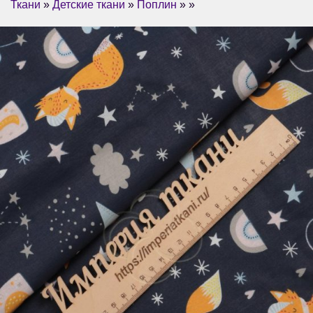
Ткани
»
Детские ткани
»
Поплин
» »