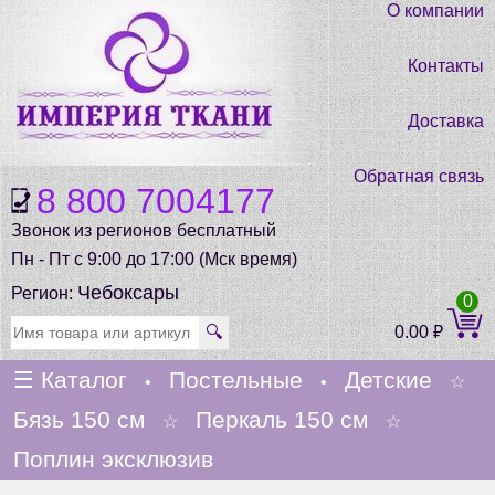
О компании
Контакты
Доставка
Обратная связь
8 800 7004177
Звонок из регионов бесплатный
Пн - Пт с 9:00 до 17:00 (Мск время)
Чебоксары
Регион:
0
🔍
0.00
₽
☰
Каталог
Постельные
Детские
•
•
☆
Бязь 150 см
Перкаль 150 см
☆
☆
Поплин эксклюзив