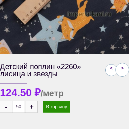
Детский поплин «2260»
<
>
лисица и звезды
124.50
₽
/метр
В корзину