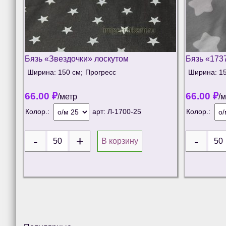
Бязь «Звездочки» лоскутом
Бязь «173
Ширина: 150 см;
Прогресс
Ширина: 15
66.00
₽
66.00
₽
/метр
/
Колор.:
арт:
Л-1700-25
Колор.:
В корзину