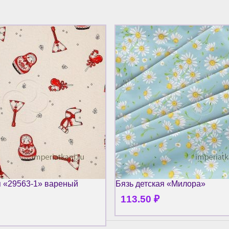
я «29563-1» вареный
Бязь детская «Милора»
113.50
₽