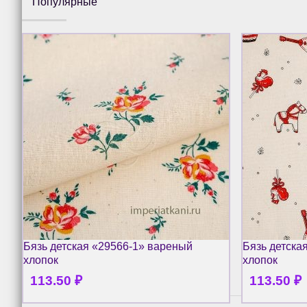
Популярные
Бязь детская «29566-1» вареный
Бязь детска
хлопок
хлопок
113.50
₽
113.50
₽