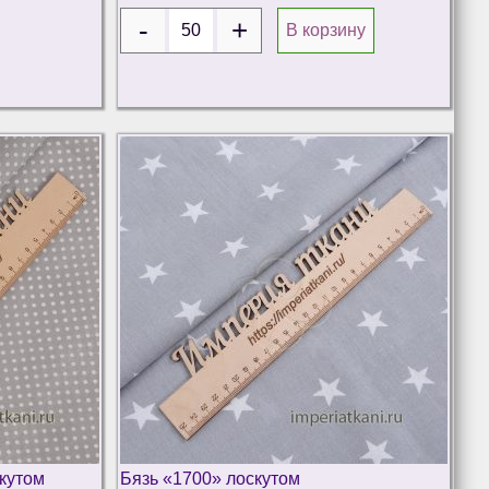
В корзину
кутом
Бязь «1700» лоскутом