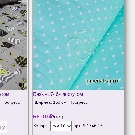
утом
Бязь «1746» лоскутом
Прогресс
Ширина: 150 см;
Прогресс
66.00
₽
/метр
Колор.:
арт:
Л-1746-16
ну