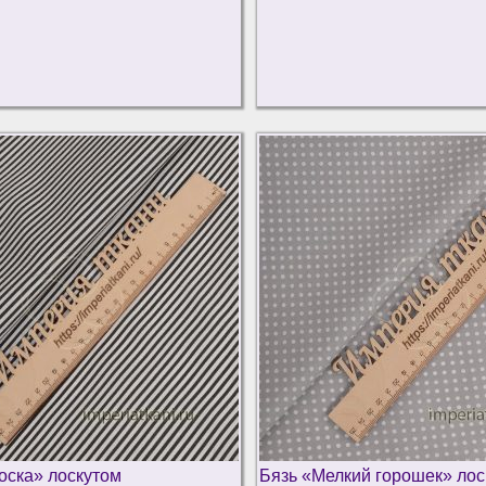
оска» лоскутом
Бязь «Мелкий горошек» лос