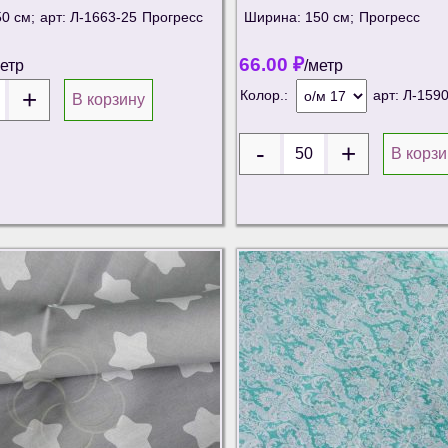
0 см;
арт: Л-1663-25
Прогресс
Ширина: 150 см;
Прогресс
66.00
₽
метр
/метр
Колор.:
арт:
Л-1590
В корзину
В корзи