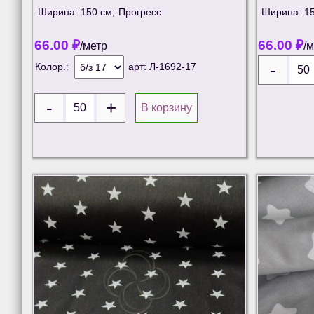
Ширина: 150 см;
Прогресс
Ширина: 15
66.00
₽
66.00
₽
/метр
/
Колор.:
арт:
Л-1692-17
В корзину