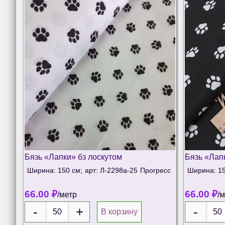
Бязь «Лапки» бз лоскутом
Бязь «Лап
Ширина: 150 см;
арт: Л-2298а-25
Прогресс
Ширина: 15
66.00
₽
66.00
₽
/метр
/
В корзину