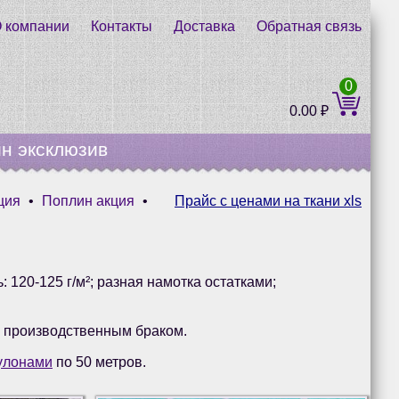
 компании
Контакты
Доставка
Обратная связь
0
0.00
₽
н эксклюзив
ция
•
Поплин акция
•
Прайс с ценами на ткани xls
: 120-125 г/м²; разная намотка остатками;
 производственным браком.
улонами
по 50 метров.