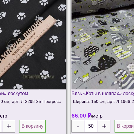
ки» лоскутом
Бязь «Коты в шляпах» лоск
0 см;
арт: Л-2298-25
Прогресс
Ширина: 150 см;
арт: Л-1966-2
66.00
₽
метр
/метр
В корзину
В корзи