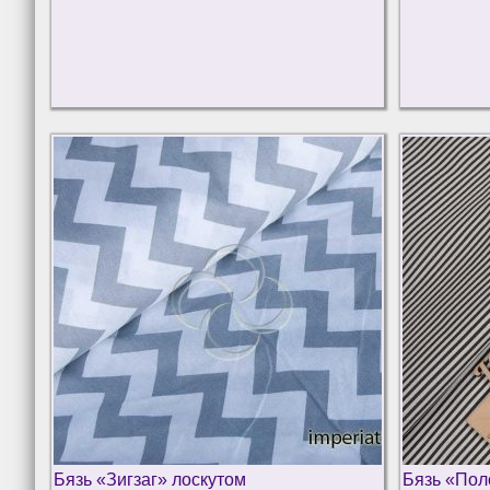
Бязь «Зигзаг» лоскутом
Бязь «Пол