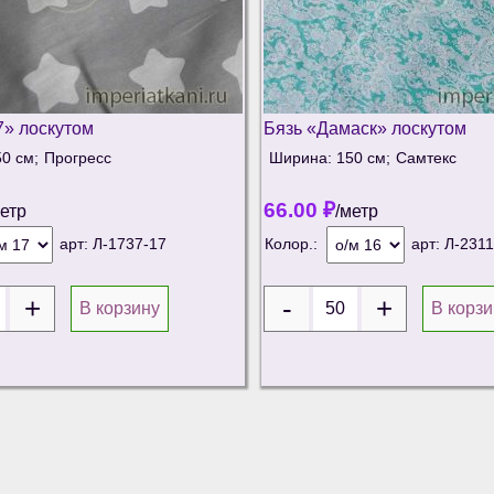
7» лоскутом
Бязь «Дамаск» лоскутом
0 см;
Прогресс
Ширина: 150 см;
Самтекс
66.00
₽
метр
/метр
арт:
Л-1737-17
Колор.:
арт:
Л-2311
В корзину
В корзи