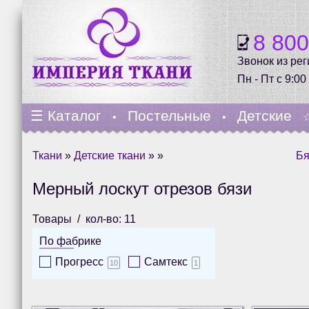
8 80
Звонок из ре
Пн - Пт с 9:00
☰
Каталог
Постельные
Детские
•
•
Ткани
»
Детские ткани
» »
Бя
Мерный лоскут отрезов бязи
Товары
кол-во: 11
По фабрике
Прогресс
Самтекс
10
1