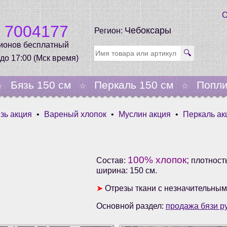
О
0 7004177
Чебоксары
Регион:
гионов бесплатный
🔍
 до 17:00 (Мск время)
Бязь 150 см
Перкаль 150 см
Попли
☆
☆
☆
зь акция
•
Вареный хлопок
•
Муслин акция
•
Перкаль ак
100% хлопок;
Состав:
плотность
ширина: 150 см.
➤
Отрезы ткани с незначительным
Основной раздел:
продажа бязи р