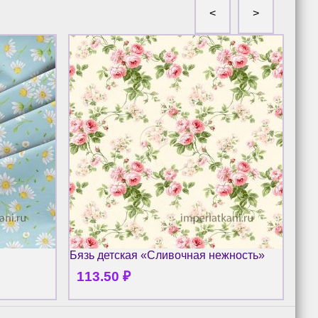
Бязь детская «Сливочная нежность»
Бяз
113.50
₽
1