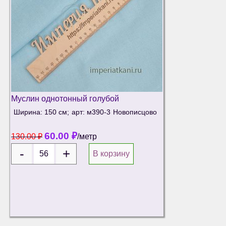
Муслин однотонный голубой
Ширина: 150 см;
арт: м390-3
Новописцово
60.00
₽
130.00
₽
/метр
В корзину