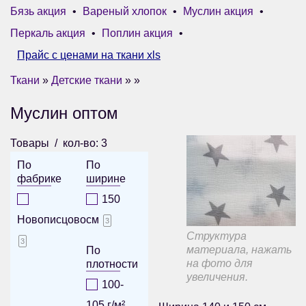
Бязь акция
•
Вареный хлопок
•
Муслин акция
•
Перкаль акция
•
Поплин акция
•
Прайс с ценами на ткани xls
Ткани
»
Детские ткани
» »
Муслин оптом
Товары
кол-во: 3
По
По
фабрике
ширине
150
Новописцово
см
3
Структура
3
материала, нажать
По
на фото для
плотности
увеличения.
100-
105 г/м²