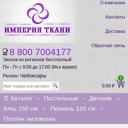
О компании
Контакты
Доставка
Обратная связь
8 800 7004177
Звонок из регионов бесплатный
Пн - Пт с 9:00 до 17:00 (Мск время)
Чебоксары
Регион:
0
🔍
0.00
₽
☰
Каталог
Постельные
Детские
•
•
☆
Бязь 150 см
Перкаль 150 см
☆
☆
Поплин эксклюзив