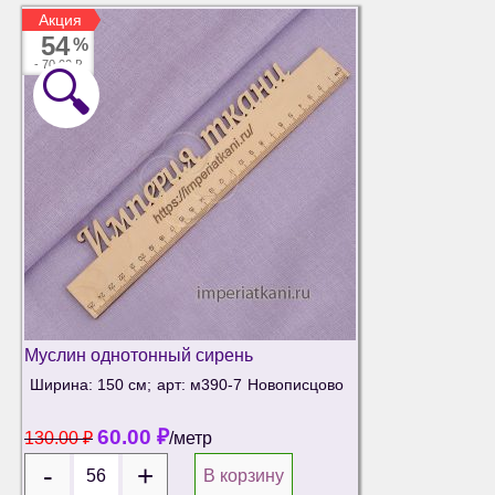
Акция
Акция
54
%
-
70.00 ₽
🔍
Муслин однотонный сирень
Ширина: 150 см;
арт: м390-7
Новописцово
60.00
₽
130.00
₽
/метр
В корзину