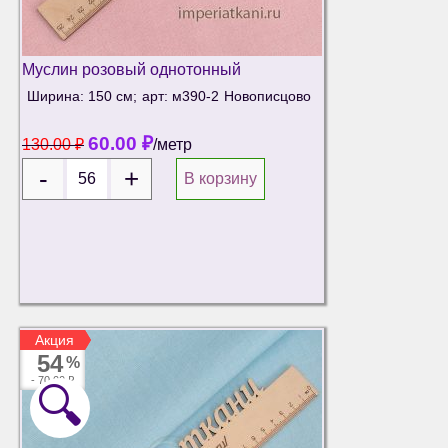
Муслин розовый однотонный
Ширина: 150 см;
арт: м390-2
Новописцово
60.00
₽
130.00
₽
/метр
В корзину
Акция
Акция
54
%
-
70.00 ₽
🔍