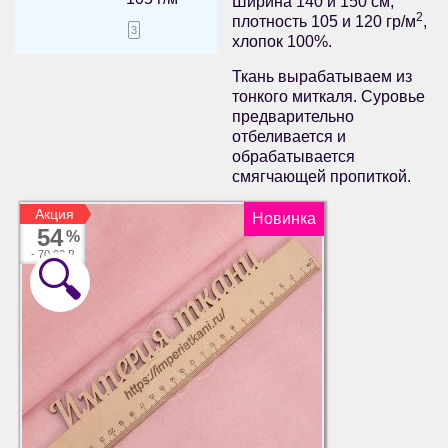
Ширина 140 и 150 см,
2
плотность 105 и 120 гр/м
,
3
хлопок 100%.
Ткань вырабатываем из
тонкого миткаля. Суровье
предварительно
отбеливается и
обрабатывается
смягчающей пропиткой.
Акция
Акция
Новинка
54
%
-
70.00 ₽
🔍