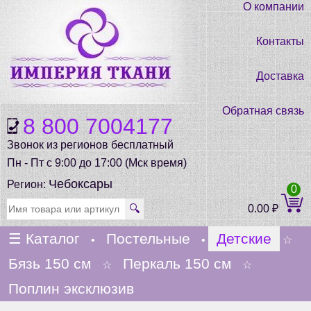
О компании
Контакты
Доставка
Обратная связь
8 800 7004177
Звонок из регионов бесплатный
Пн - Пт с 9:00 до 17:00 (Мск время)
Чебоксары
Регион:
0
🔍
0.00
₽
☰
Каталог
Постельные
Детские
•
•
☆
Бязь 150 см
Перкаль 150 см
☆
☆
Поплин эксклюзив