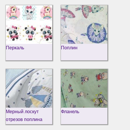
Перкаль
Поплин
Мерный лоскут
Фланель
отрезов поплина