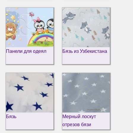
Панели для одеял
Бязь из Узбекистана
Бязь
Мерный лоскут
отрезов бязи