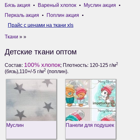
Бязь акция
•
Вареный хлопок
•
Муслин акция
•
Перкаль акция
•
Поплин акция
•
Прайс с ценами на ткани xls
Ткани
» »
Детские ткани оптом
100% хлопок
2
Состав:
; Плотность: 120-125 г/м
2
(бязь),110+/-5 г/м
(поплин).
Муслин
Панели для подушек