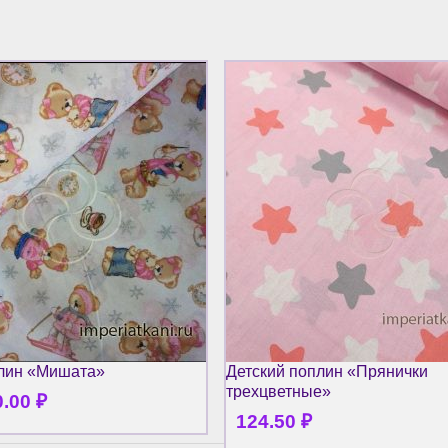
плин «Мишата»
Детский поплин «Прянички
трехцветные»
0.00
₽
124.50
₽