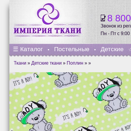
8 80
Звонок из ре
Пн - Пт с 9:00
☰
Каталог
Постельные
Детские
•
•
Ткани
»
Детские ткани
»
Поплин
» »