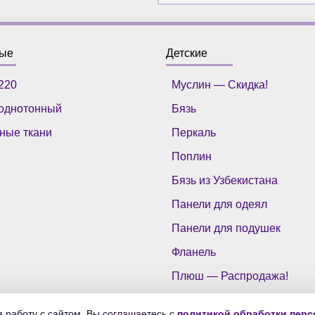
ные
Детские
220
Муслин — Скидка!
однотонный
Бязь
ные ткани
Перкаль
Поплин
Бязь из Узбекистана
Панели для одеял
Панели для подушек
Фланель
Плюш — Распродажа!
 работу с сайтом, Вы соглашаетесь с
политикой обработки пер