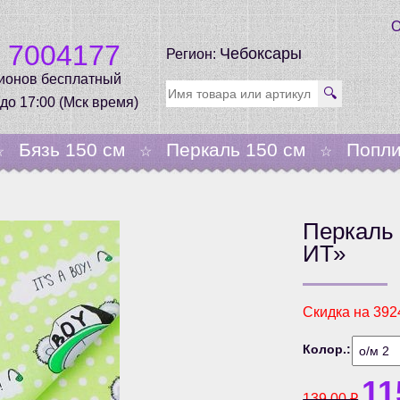
О
0 7004177
Чебоксары
Регион:
гионов бесплатный
🔍
 до 17:00 (Мск время)
Бязь 150 см
Перкаль 150 см
Попли
☆
☆
☆
Перкаль 
ИТ»
Скидка на
392
Колор.:
11
139.00
₽