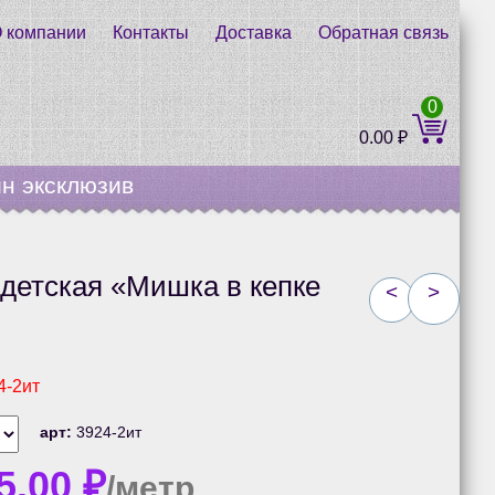
 компании
Контакты
Доставка
Обратная связь
0
0.00
₽
н эксклюзив
детская «Мишка в кепке
<
>
4-2ит
арт:
3924-2ит
5.00
₽
/метр