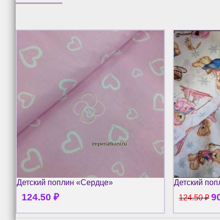
Детский поплин «Сердце»
Детский по
124.50
₽
9
124.50
₽