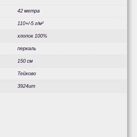
42 метра
110+/-5 г/м²
хлопок 100%
перкаль
150 см
Тейково
3924ит