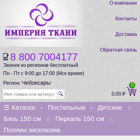
О компании
Контакты
Доставка
Обратная связь
8 800 7004177
Звонок из регионов бесплатный
Пн - Пт с 9:00 до 17:00 (Мск время)
Чебоксары
Регион:
0
🔍
0.00
₽
☰
Каталог
Постельные
Детские
•
•
☆
Бязь 150 см
Перкаль 150 см
☆
☆
Поплин эксклюзив