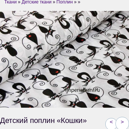
Ткани
»
Детские ткани
»
Поплин
» »
Детский поплин «Кошки»
<
>