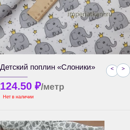
Детский поплин «Слоники»
<
>
124.50
₽
/метр
Нет в наличии