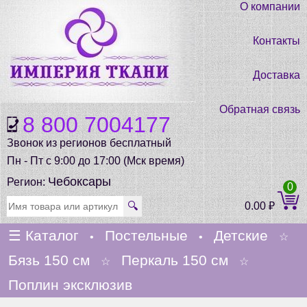
О компании
Контакты
Доставка
Обратная связь
8 800 7004177
Звонок из регионов бесплатный
Пн - Пт с 9:00 до 17:00 (Мск время)
Чебоксары
Регион:
0
🔍
0.00
₽
☰
Каталог
Постельные
Детские
•
•
☆
Бязь 150 см
Перкаль 150 см
☆
☆
Поплин эксклюзив