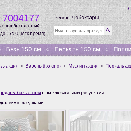
О
0 7004177
Чебоксары
Регион:
гионов бесплатный
🔍
 до 17:00 (Мск время)
Бязь 150 см
Перкаль 150 см
Попли
☆
☆
☆
зь акция
•
Вареный хлопок
•
Муслин акция
•
Перкаль ак
родаем бязь оптом
с эксклюзивными рисунками.
 детскими рисунками.