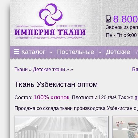
8 80
Звонок из ре
Пн - Пт с 9:00
☰
Каталог
Постельные
Детские
•
•
Ткани
»
Детские ткани
» »
Бя
Ткань Узбекистан оптом
100% хлопок
Состав:
. Плотность: 120 г/м². Так же
п
Продажа со склада ткани производства Узбекистан с