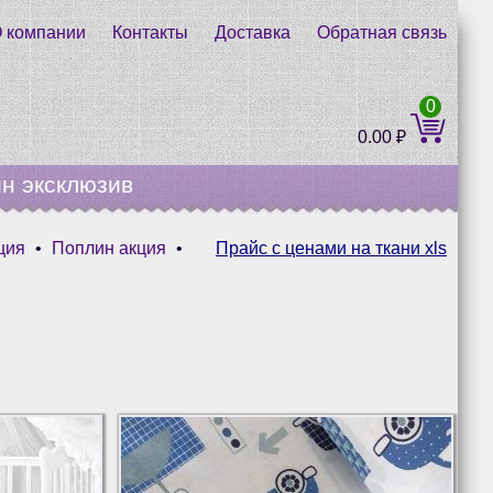
 компании
Контакты
Доставка
Обратная связь
0
0.00
₽
н эксклюзив
ция
•
Поплин акция
•
Прайс с ценами на ткани xls