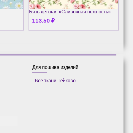
Бязь детская «Сливочная нежность»
Бяз
113.50
₽
1
Для пошива изделий
Все ткани Тейково