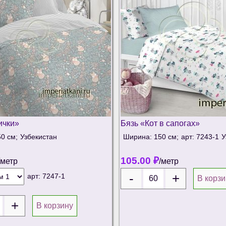
ички»
Бязь «Кот в сапогах»
0 см;
Узбекистан
Ширина: 150 см;
арт: 7243-1
У
105.00
₽
/метр
/метр
арт:
7247-1
В корзи
В корзину