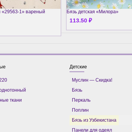
я «29563-1» вареный
Бязь детская «Милора»
113.50
₽
ные
Детские
220
Муслин — Скидка!
однотонный
Бязь
ные ткани
Перкаль
Поплин
Бязь из Узбекистана
Панели для одеял