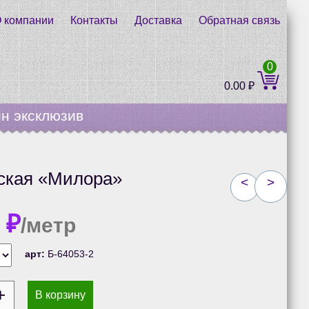
 компании
Контакты
Доставка
Обратная связь
0
0.00
₽
н эксклюзив
тская «Милора»
<
>
0
₽
/метр
арт:
Б-64053-2
В корзину