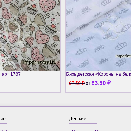
я арт 1787
Бязь детская «Короны на бе
83.50
₽
97.50
₽
от
ные
Детские