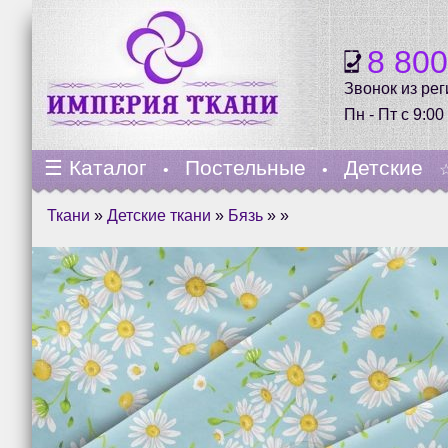
8 80
Звонок из ре
Пн - Пт с 9:00
☰
Каталог
Постельные
Детские
•
•
Ткани
»
Детские ткани
»
Бязь
» »