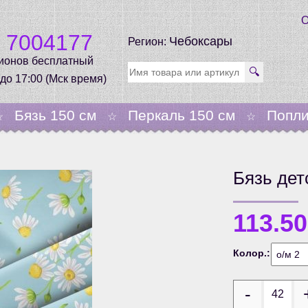
О
0 7004177
Чебоксары
Регион:
гионов бесплатный
🔍
 до 17:00 (Мск время)
Бязь 150 см
Перкаль 150 см
Попли
☆
☆
☆
Бязь де
113.5
Колор.: