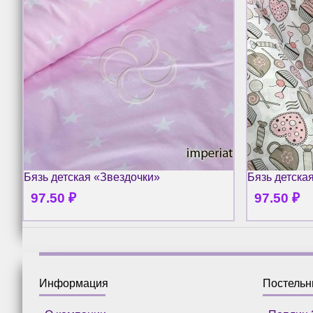
Бязь детская «Звездочки»
Бязь детска
97.50
₽
97.50
₽
Информация
Постель