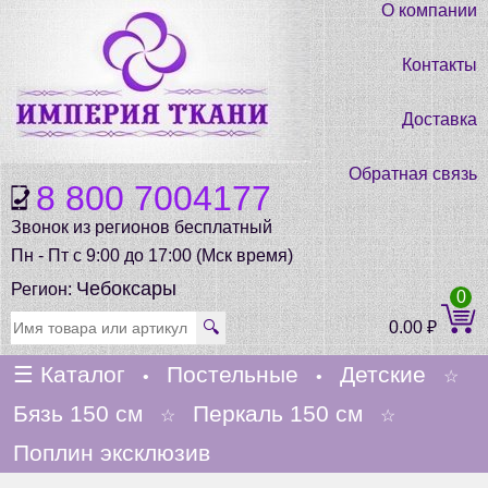
О компании
Контакты
Доставка
Обратная связь
8 800 7004177
Звонок из регионов бесплатный
Пн - Пт с 9:00 до 17:00 (Мск время)
Чебоксары
Регион:
0
🔍
0.00
₽
☰
Каталог
Постельные
Детские
•
•
☆
Бязь 150 см
Перкаль 150 см
☆
☆
Поплин эксклюзив