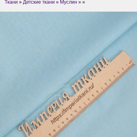
Ткани
»
Детские ткани
»
Муслин
» »