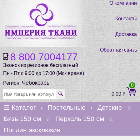
О компании
Контакты
Доставка
Обратная связь
8 800 7004177
Звонок из регионов бесплатный
Пн - Пт с 9:00 до 17:00 (Мск время)
Чебоксары
Регион:
0
🔍
0.00
₽
☰
Каталог
Постельные
Детские
•
•
☆
Бязь 150 см
Перкаль 150 см
☆
☆
Поплин эксклюзив