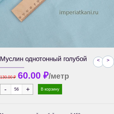
Муслин однотонный голубой
<
>
60.00
₽
/метр
130.00
₽
В корзину