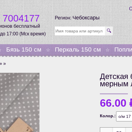
О
0 7004177
Чебоксары
Регион:
гионов бесплатный
🔍
 до 17:00 (Мск время)
Бязь 150 см
Перкаль 150 см
Попли
☆
☆
☆
» »
Детская 
мерным 
66.00
Колор.: