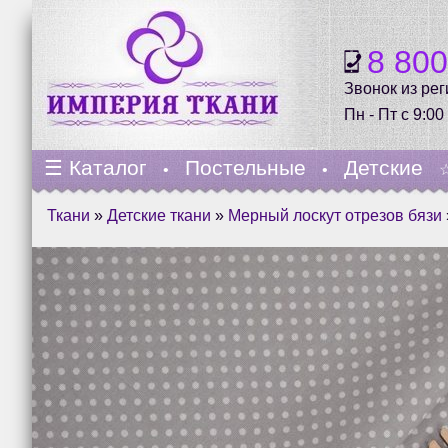
8 80
Звонок из ре
Пн - Пт с 9:00
☰
Каталог
Постельные
Детские
•
•
Ткани
»
Детские ткани
»
Мерный лоскут отрезов бязи