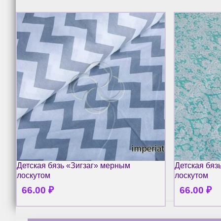
Детская бязь «Зигзаг» мерным
Детская бяз
лоскутом
лоскутом
66.00
₽
66.00
₽