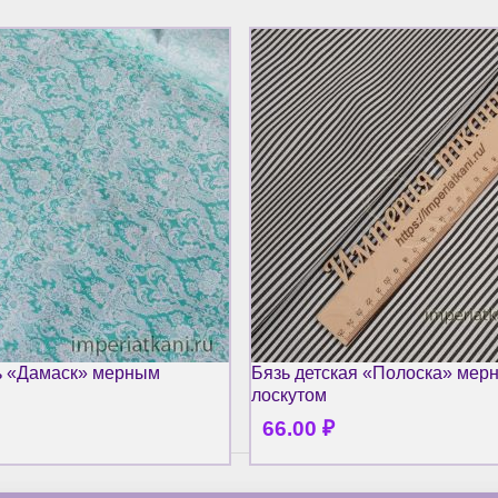
ь «Дамаск» мерным
Бязь детская «Полоска» мер
лоскутом
66.00
₽