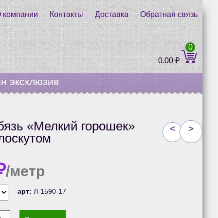
 компании
Контакты
Доставка
Обратная связь
0
0.00
₽
н эксклюзив
бязь «Мелкий горошек»
<
>
лоскутом
₽
/метр
арт:
Л-1590-17