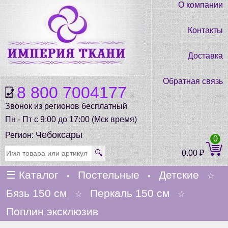
О компании
Контакты
Доставка
Обратная связь
8 800 7004177
Звонок из регионов бесплатный
Пн - Пт с 9:00 до 17:00 (Мск время)
Чебоксары
Регион:
0
🔍
0.00
₽
☰
Каталог
Постельные
Детские
•
•
☆
Бязь 150 см
Перкаль 150 см
☆
☆
Поплин эксклюзив