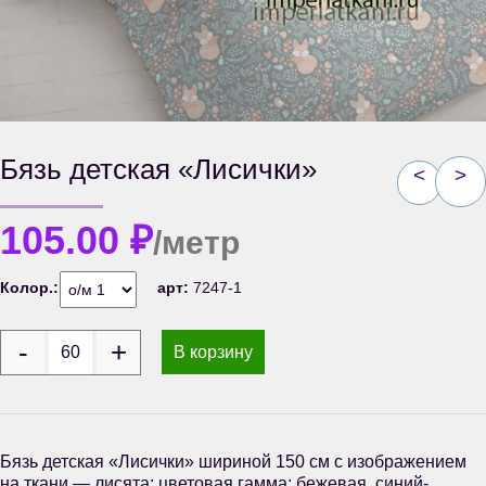
Бязь детская «Лисички»
<
>
105.00
₽
/метр
Колор.:
арт:
7247-1
В корзину
Бязь детская «Лисички» шириной 150 см с изображением
на ткани — лисята; цветовая гамма: бежевая, синий-