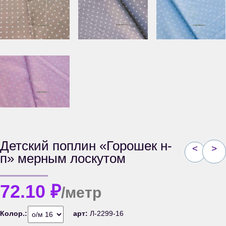
Детский поплин «Горошек н-
<
>
п» мерным лоскутом
72.10
₽
/метр
Колор.:
арт:
Л-2299-16