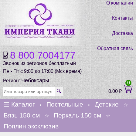
О компании
Контакты
Доставка
Обратная связь
8 800 7004177
Звонок из регионов бесплатный
Пн - Пт с 9:00 до 17:00 (Мск время)
Чебоксары
Регион:
0
🔍
0.00
₽
☰
Каталог
Постельные
Детские
•
•
☆
Бязь 150 см
Перкаль 150 см
☆
☆
Поплин эксклюзив