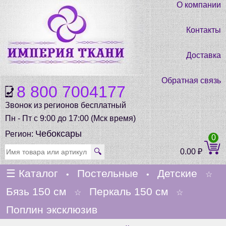
О компании
Контакты
Доставка
Обратная связь
8 800 7004177
Звонок из регионов бесплатный
Пн - Пт с 9:00 до 17:00 (Мск время)
Чебоксары
Регион:
0
🔍
0.00
₽
☰
Каталог
Постельные
Детские
•
•
☆
Бязь 150 см
Перкаль 150 см
☆
☆
Поплин эксклюзив