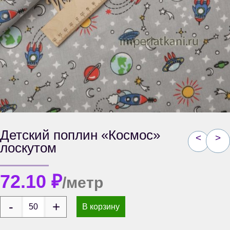
Детский поплин «Космос»
<
>
лоскутом
72.10
₽
/метр
В корзину