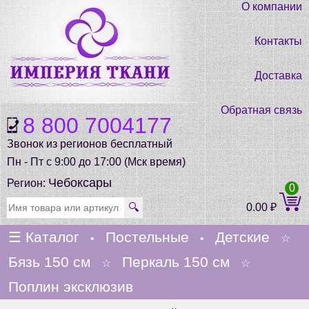
О компании
Контакты
Доставка
Обратная связь
8 800 7004177
Звонок из регионов бесплатный
Пн - Пт с 9:00 до 17:00 (Мск время)
Чебоксары
Регион:
0
🔍
0.00
₽
☰
Каталог
Постельные
Детские
•
•
☆
Бязь 150 см
Перкаль 150 см
☆
☆
Поплин эксклюзив