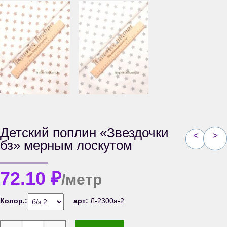
Детский поплин «Звездочки
<
>
бз» мерным лоскутом
72.10
₽
/метр
Колор.:
арт:
Л-2300а-2