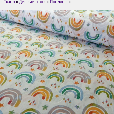
Ткани
»
Детские ткани
»
Поплин
» »