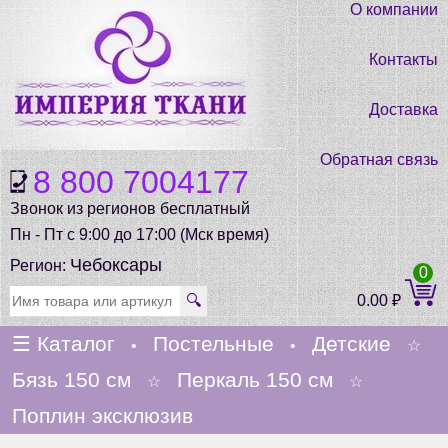
О компании
Контакты
Доставка
Обратная связь
8 800 7004177
Звонок из регионов бесплатный
Пн - Пт с 9:00 до 17:00 (Мск время)
Чебоксары
Регион:
0
🔍
0.00
₽
☰
Каталог
Постельные
Детские
•
•
☆
Бязь 150 см
Перкаль 150 см
☆
☆
Поплин эксклюзив