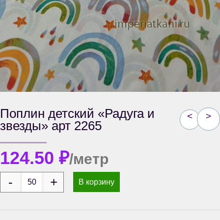
Поплин детский «Радуга и
<
>
звезды» арт 2265
124.50
₽
/метр
В корзину