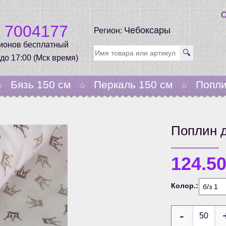
О
0 7004177
Чебоксары
Регион:
гионов бесплатный
🔍
 до 17:00 (Мск время)
Бязь 150 см
Перкаль 150 см
Попли
☆
☆
☆
Поплин д
124.5
Колор.: