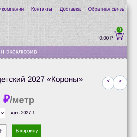
 компании
Контакты
Доставка
Обратная связь
0
0.00
₽
н эксклюзив
етский 2027 «Короны»
<
>
0
₽
/метр
арт:
2027-1
В корзину