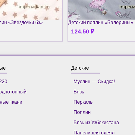
лин «Звездочки бз»
Детский поплин «Балерины»
124.50
₽
ные
Детские
220
Муслин — Скидка!
однотонный
Бязь
ные ткани
Перкаль
Поплин
Бязь из Узбекистана
Панели для одеял