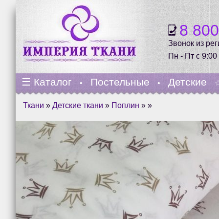
8 80
Звонок из ре
Пн - Пт с 9:00
☰
Каталог
Постельные
Детские
•
•
Ткани
»
Детские ткани
»
Поплин
» »