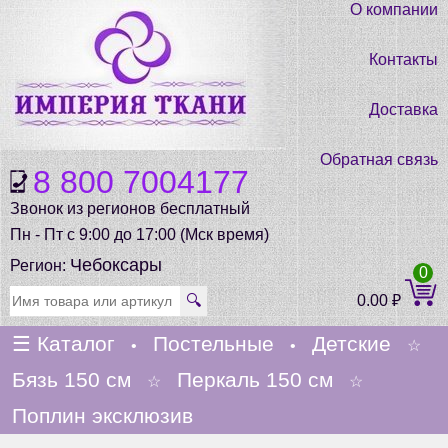
О компании
Контакты
Доставка
Обратная связь
8 800 7004177
Звонок из регионов бесплатный
Пн - Пт с 9:00 до 17:00 (Мск время)
Чебоксары
Регион:
0
🔍
0.00
₽
☰
Каталог
Постельные
Детские
•
•
☆
Бязь 150 см
Перкаль 150 см
☆
☆
Поплин эксклюзив