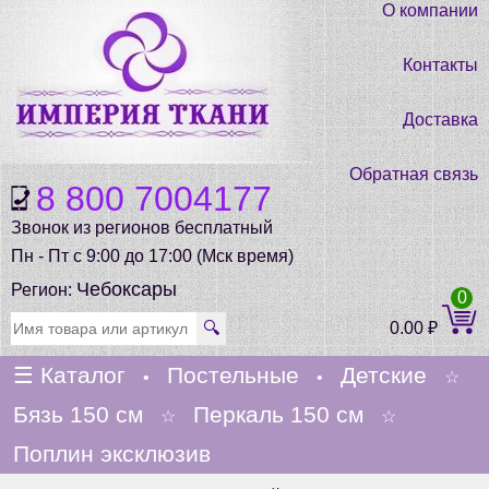
О компании
Контакты
Доставка
Обратная связь
8 800 7004177
Звонок из регионов бесплатный
Пн - Пт с 9:00 до 17:00 (Мск время)
Чебоксары
Регион:
0
🔍
0.00
₽
☰
Каталог
Постельные
Детские
•
•
☆
Бязь 150 см
Перкаль 150 см
☆
☆
Поплин эксклюзив