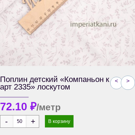
Поплин детский «Компаньон к
<
>
арт 2335» лоскутом
72.10
₽
/метр
В корзину