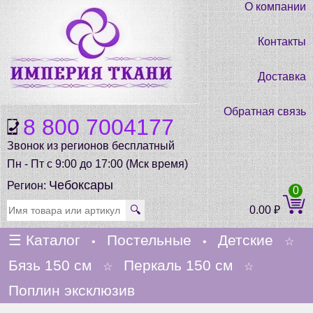
О компании
Контакты
Доставка
Обратная связь
8 800 7004177
Звонок из регионов бесплатный
Пн - Пт с 9:00 до 17:00 (Мск время)
Чебоксары
Регион:
0
🔍
0.00
₽
☰
Каталог
Постельные
Детские
•
•
☆
Бязь 150 см
Перкаль 150 см
☆
☆
Поплин эксклюзив