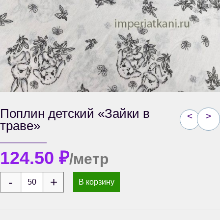
Поплин детский «Зайки в
<
>
траве»
124.50
₽
/метр
В корзину