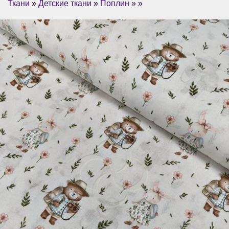
Ткани
»
Детские ткани
»
Поплин
» »