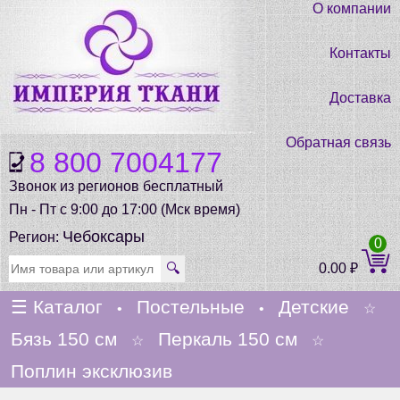
О компании
Контакты
Доставка
Обратная связь
8 800 7004177
Звонок из регионов бесплатный
Пн - Пт с 9:00 до 17:00 (Мск время)
Чебоксары
Регион:
0
🔍
0.00
₽
☰
Каталог
Постельные
Детские
•
•
☆
Бязь 150 см
Перкаль 150 см
☆
☆
Поплин эксклюзив