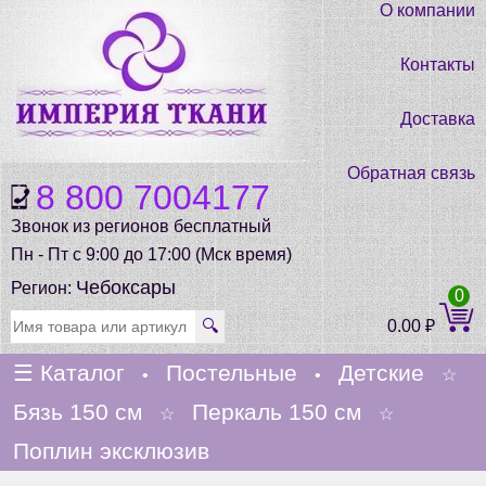
О компании
Контакты
Доставка
Обратная связь
8 800 7004177
Звонок из регионов бесплатный
Пн - Пт с 9:00 до 17:00 (Мск время)
Чебоксары
Регион:
0
🔍
0.00
₽
☰
Каталог
Постельные
Детские
•
•
☆
Бязь 150 см
Перкаль 150 см
☆
☆
Поплин эксклюзив