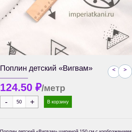
Поплин детский «Вигвам»
<
>
124.50
₽
/метр
В корзину
Поплин детский «Вигвам» шириной 150 см с изображением