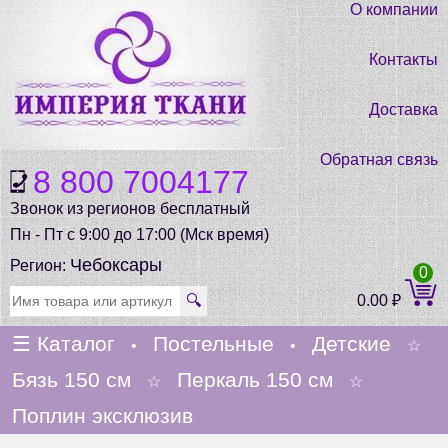
О компании
Контакты
Доставка
Обратная связь
8 800 7004177
Звонок из регионов бесплатный
Пн - Пт с 9:00 до 17:00 (Мск время)
Чебоксары
Регион:
0
🔍
0.00
₽
☰
Каталог
Постельные
Детские
•
•
☆
Бязь 150 см
Перкаль 150 см
☆
☆
Поплин эксклюзив