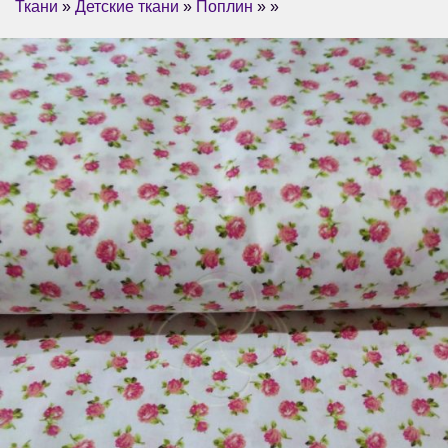
Ткани
»
Детские ткани
»
Поплин
» »