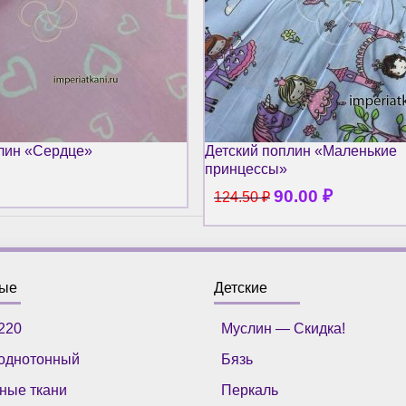
лин «Сердце»
Детский поплин «Маленькие
принцессы»
90.00
₽
124.50
₽
ные
Детские
220
Муслин — Скидка!
однотонный
Бязь
ные ткани
Перкаль