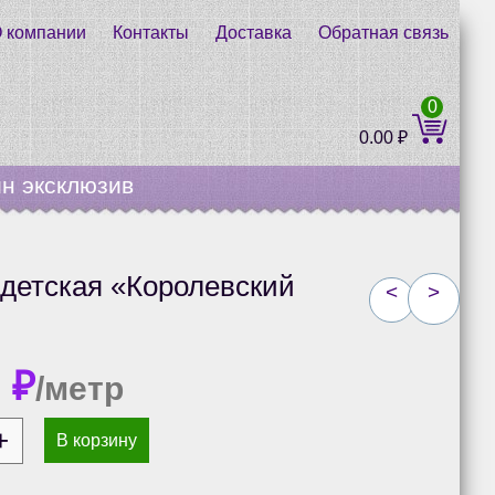
 компании
Контакты
Доставка
Обратная связь
0
0.00
₽
н эксклюзив
детская «Королевский
<
>
0
₽
/метр
В корзину