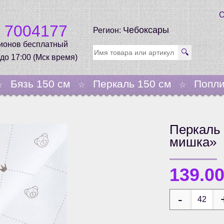
О
0 7004177
Чебоксары
Регион:
гионов бесплатный
🔍
 до 17:00 (Мск время)
Бязь 150 см
Перкаль 150 см
Попли
☆
☆
☆
Перкаль 
мишка»
139.0