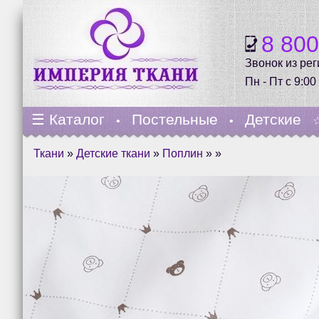
8 80
Звонок из ре
Пн - Пт с 9:00
☰
Каталог
Постельные
Детские
•
•
Ткани
»
Детские ткани
»
Поплин
» »