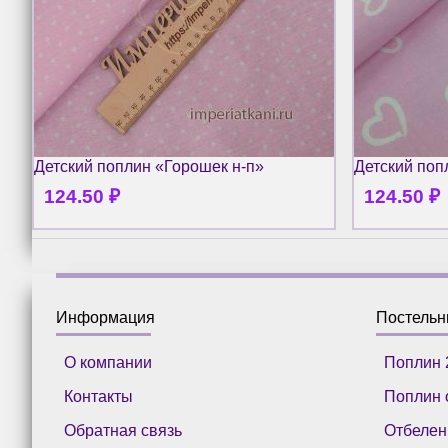
Детский поплин «Горошек н-п»
Детский поп
124.50
₽
124.50
₽
Информация
Постель
О компании
Поплин 
Контакты
Поплин 
Обратная связь
Отбелен