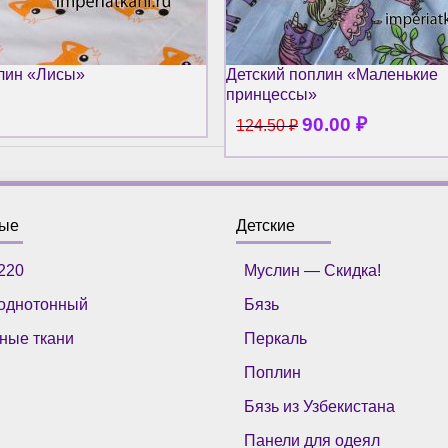
лин «Лисы»
Детский поплин «Маленькие
принцессы»
90.00
₽
124.50
₽
ные
Детские
220
Муслин — Скидка!
однотонный
Бязь
ные ткани
Перкаль
Поплин
Бязь из Узбекистана
Панели для одеял