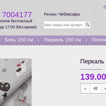
О
0 7004177
Чебоксары
Регион:
гионов бесплатный
🔍
 до 17:00 (Мск время)
Бязь 150 см
Перкаль 150 см
Попли
☆
☆
☆
Перкаль 
139.0