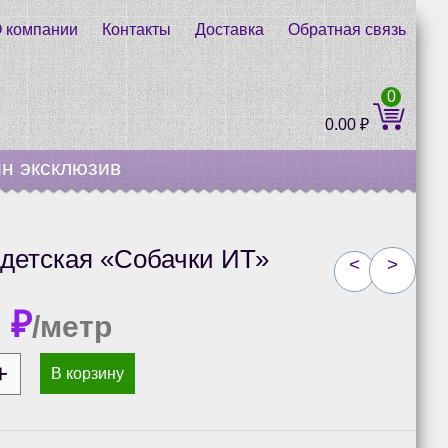
 компании
Контакты
Доставка
Обратная связь
0
0.00
₽
н эксклюзив
детская «Собачки ИТ»
<
>
0
₽
/метр
В корзину