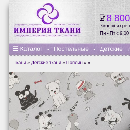
8 80
Звонок из ре
Пн - Пт с 9:00
☰
Каталог
Постельные
Детские
•
•
Ткани
»
Детские ткани
»
Поплин
» »