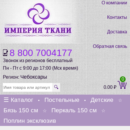
О компании
Контакты
Доставка
Обратная связь
8 800 7004177
Звонок из регионов бесплатный
Пн - Пт с 9:00 до 17:00 (Мск время)
Чебоксары
Регион:
0
🔍
0.00
₽
☰
Каталог
Постельные
Детские
•
•
☆
Бязь 150 см
Перкаль 150 см
☆
☆
Поплин эксклюзив