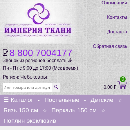
О компании
Контакты
Доставка
Обратная связь
8 800 7004177
Звонок из регионов бесплатный
Пн - Пт с 9:00 до 17:00 (Мск время)
Чебоксары
Регион:
0
🔍
0.00
₽
☰
Каталог
Постельные
Детские
•
•
☆
Бязь 150 см
Перкаль 150 см
☆
☆
Поплин эксклюзив