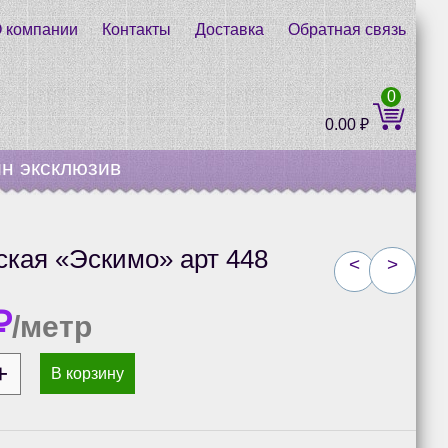
 компании
Контакты
Доставка
Обратная связь
0
0.00
₽
н эксклюзив
ская «Эскимо» арт 448
<
>
₽
/метр
В корзину