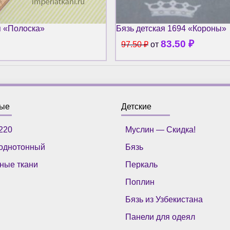
я «Полоска»
Бязь детская 1694 «Короны»
83.50
₽
97.50
₽
от
ные
Детские
220
Муслин — Скидка!
однотонный
Бязь
ные ткани
Перкаль
Поплин
Бязь из Узбекистана
Панели для одеял