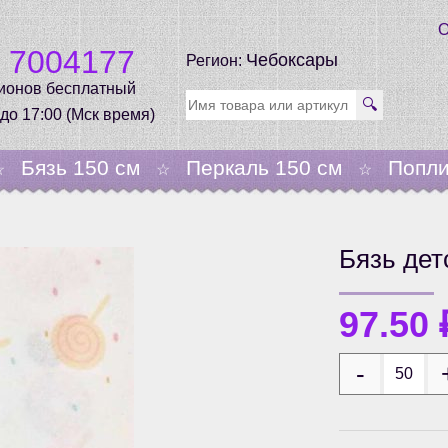
О
0 7004177
Чебоксары
Регион:
гионов бесплатный
🔍
 до 17:00 (Мск время)
Бязь 150 см
Перкаль 150 см
Попли
☆
☆
☆
Бязь дет
97.50