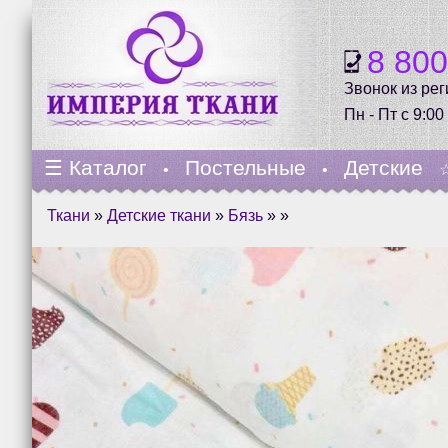
8 80
Звонок из ре
Пн - Пт с 9:00
☰
Каталог
Постельные
Детские
•
•
Ткани
»
Детские ткани
»
Бязь
» »