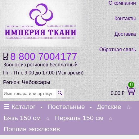
О компании
Контакты
Доставка
Обратная связь
8 800 7004177
Звонок из регионов бесплатный
Пн - Пт с 9:00 до 17:00 (Мск время)
Чебоксары
Регион:
0
🔍
0.00
₽
☰
Каталог
Постельные
Детские
•
•
☆
Бязь 150 см
Перкаль 150 см
☆
☆
Поплин эксклюзив