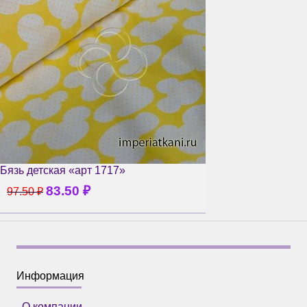
Бязь детская «арт 1717»
83.50
₽
97.50
₽
Информация
О компании