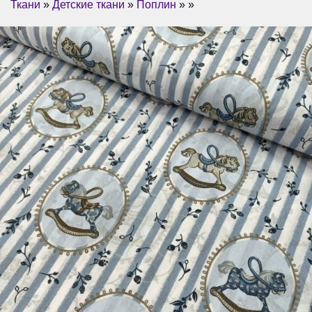
Ткани
»
Детские ткани
»
Поплин
» »