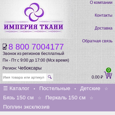
О компании
Контакты
Доставка
Обратная связь
8 800 7004177
Звонок из регионов бесплатный
Пн - Пт с 9:00 до 17:00 (Мск время)
Чебоксары
Регион:
0
🔍
0.00
₽
☰
Каталог
Постельные
Детские
•
•
☆
Бязь 150 см
Перкаль 150 см
☆
☆
Поплин эксклюзив