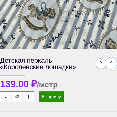
Детская перкаль
<
>
«Королевские лошадки»
139.00
₽
/метр
В корзину