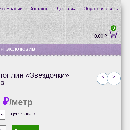
 компании
Контакты
Доставка
Обратная связь
0
0.00
₽
н эксклюзив
поплин «Звездочки»
<
>
ив
0
₽
/метр
арт:
2300-17