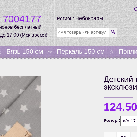
О
0 7004177
Чебоксары
Регион:
гионов бесплатный
🔍
 до 17:00 (Мск время)
Бязь 150 см
Перкаль 150 см
Попли
☆
☆
☆
Детский 
эксклюз
124.5
Колор.: