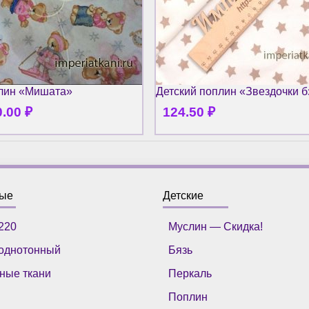
плин «Мишата»
Детский поплин «Звездочки б
0.00
₽
124.50
₽
ные
Детские
220
Муслин — Скидка!
однотонный
Бязь
ные ткани
Перкаль
Поплин