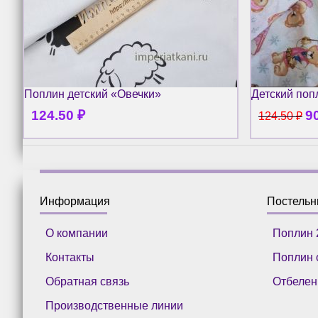
Поплин детский «Овечки»
Детский по
124.50
₽
9
124.50
₽
Информация
Постель
О компании
Поплин 
Контакты
Поплин 
Обратная связь
Отбелен
Производственные линии