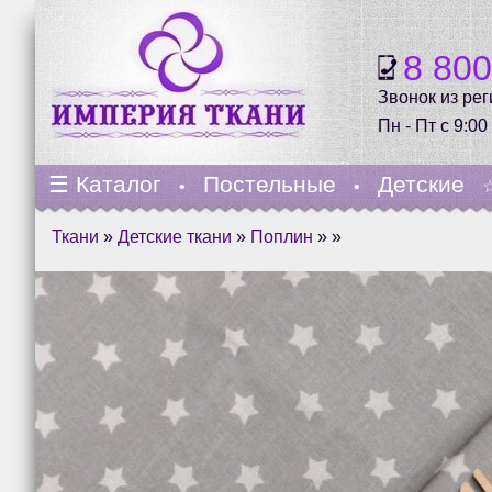
8 80
Звонок из ре
Пн - Пт с 9:00
☰
Каталог
Постельные
Детские
•
•
Ткани
»
Детские ткани
»
Поплин
» »