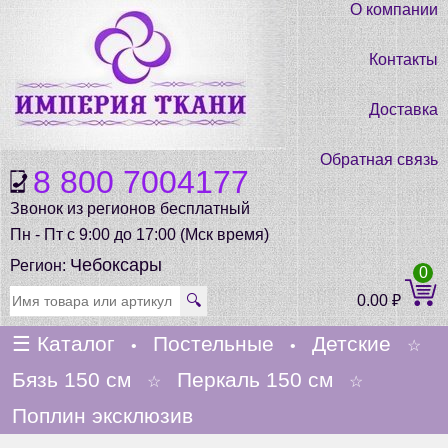
О компании
Контакты
Доставка
Обратная связь
8 800 7004177
Звонок из регионов бесплатный
Пн - Пт с 9:00 до 17:00 (Мск время)
Чебоксары
Регион:
0
🔍
0.00
₽
☰
Каталог
Постельные
Детские
•
•
☆
Бязь 150 см
Перкаль 150 см
☆
☆
Поплин эксклюзив