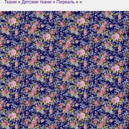
Ткани
»
Детские ткани
»
Перкаль
» »