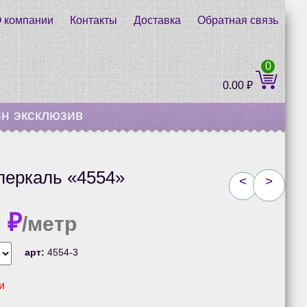
 компании
Контакты
Доставка
Обратная связь
0
0.00
₽
н эксклюзив
перкаль «4554»
<
>
0
₽
/метр
арт:
4554-3
и