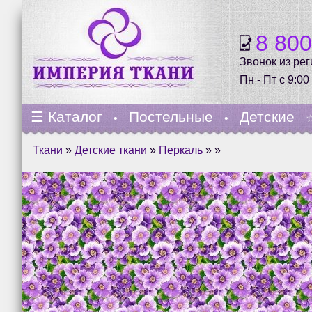
8 80
Звонок из ре
Пн - Пт с 9:00
☰
Каталог
Постельные
Детские
•
•
Ткани
»
Детские ткани
»
Перкаль
» »