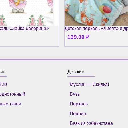
каль «Зайка балерина»
Детская перкаль «Лисята и д
139.00
₽
ные
Детские
220
Муслин — Скидка!
однотонный
Бязь
ные ткани
Перкаль
Поплин
Бязь из Узбекистана