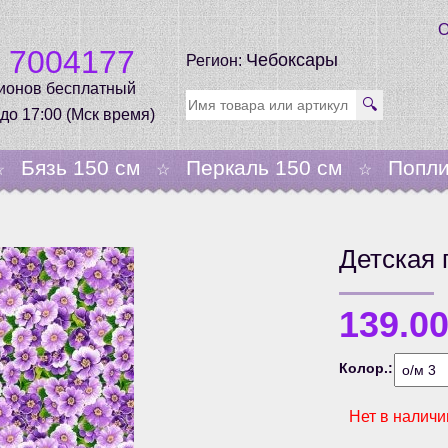
О
0 7004177
Чебоксары
Регион:
гионов бесплатный
🔍
 до 17:00 (Мск время)
Бязь 150 см
Перкаль 150 см
Попли
☆
☆
☆
Детская 
139.0
Колор.:
Нет в наличи