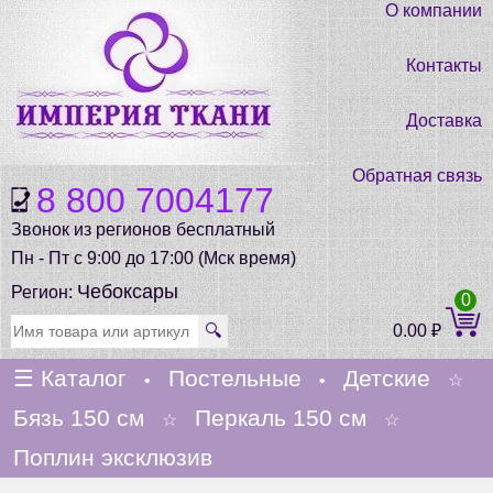
О компании
Контакты
Доставка
Обратная связь
8 800 7004177
Звонок из регионов бесплатный
Пн - Пт с 9:00 до 17:00 (Мск время)
Чебоксары
Регион:
0
🔍
0.00
₽
☰
Каталог
Постельные
Детские
•
•
☆
Бязь 150 см
Перкаль 150 см
☆
☆
Поплин эксклюзив