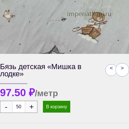
Бязь детская «Мишка в
<
>
лодке»
97.50
₽
/метр
В корзину