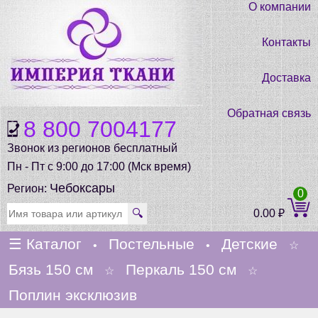
О компании
Контакты
Доставка
Обратная связь
8 800 7004177
Звонок из регионов бесплатный
Пн - Пт с 9:00 до 17:00 (Мск время)
Чебоксары
Регион:
0
🔍
0.00
₽
☰
Каталог
Постельные
Детские
•
•
☆
Бязь 150 см
Перкаль 150 см
☆
☆
Поплин эксклюзив