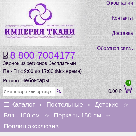
О компании
Контакты
Доставка
Обратная связь
8 800 7004177
Звонок из регионов бесплатный
Пн - Пт с 9:00 до 17:00 (Мск время)
Чебоксары
Регион:
0
🔍
0.00
₽
☰
Каталог
Постельные
Детские
•
•
☆
Бязь 150 см
Перкаль 150 см
☆
☆
Поплин эксклюзив