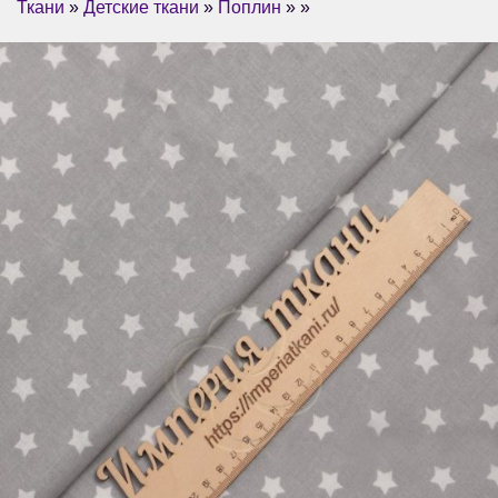
Ткани
»
Детские ткани
»
Поплин
» »