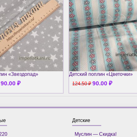
лин «Звездопад»
Детский поплин «Цветочки»
90.00
₽
90.00
₽
т
124.50
₽
ные
Детские
220
Муслин — Скидка!