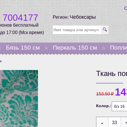
О
0 7004177
Чебоксары
Регион:
гионов бесплатный
🔍
 до 17:00 (Мск время)
Бязь 150 см
Перкаль 150 см
Попли
☆
☆
☆
»
Ткань по
14
153.50
₽
Колор.: