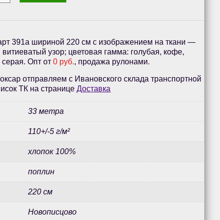
арт 391а шириной 220 см с изображением на ткани —
, витиеватый узор; цветовая гамма: голубая, кофе,
 серая. Опт от
0 руб.
, продажа рулонами.
оксар отправляем с Ивановского склада транспортной
исок ТК на странице
Доставка
33 метра
110+/-5 г/м²
хлопок 100%
поплин
220 см
Новописцово