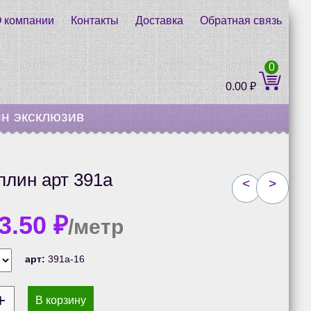
 компании
Контакты
Доставка
Обратная связь
0
0.00
₽
н эксклюзив
плин арт 391а
<
>
3.50
₽
/метр
арт:
391а-16
В корзину