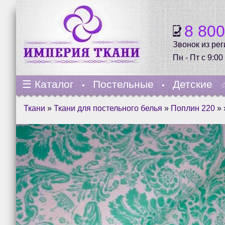
8 80
Звонок из ре
Пн - Пт с 9:00
☰
Каталог
Постельные
Детские
•
•
Ткани
»
Ткани для постельного белья
»
Поплин 220
» 