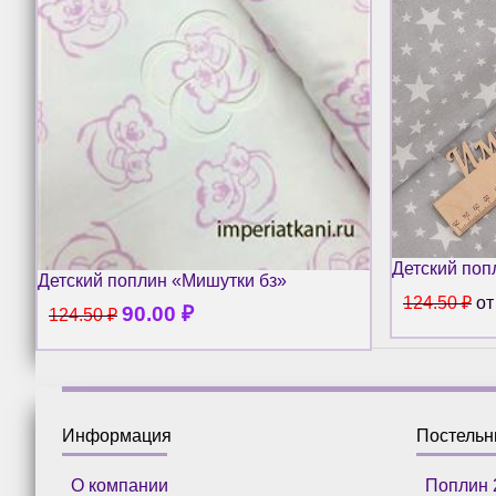
Детский поп
Детский поплин «Мишутки бз»
124.50
₽
о
90.00
₽
124.50
₽
Информация
Постель
О компании
Поплин 