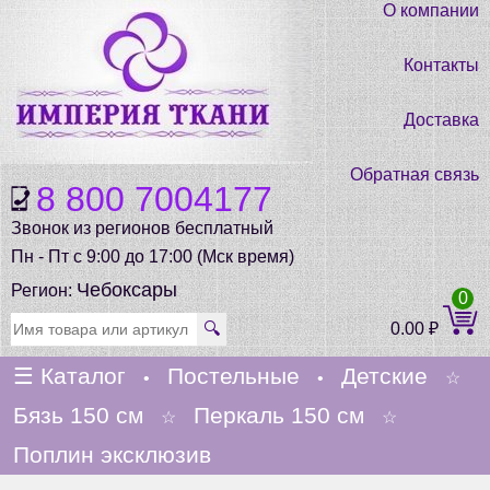
О компании
Контакты
Доставка
Обратная связь
8 800 7004177
Звонок из регионов бесплатный
Пн - Пт с 9:00 до 17:00 (Мск время)
Чебоксары
Регион:
0
🔍
0.00
₽
☰
Каталог
Постельные
Детские
•
•
☆
Бязь 150 см
Перкаль 150 см
☆
☆
Поплин эксклюзив