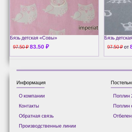
Бязь детская «Совы»
Бязь детска
83.50
₽
97.50
₽
97.50
₽
от
Информация
Постель
О компании
Поплин 
Контакты
Поплин 
Обратная связь
Отбелен
Производственные линии