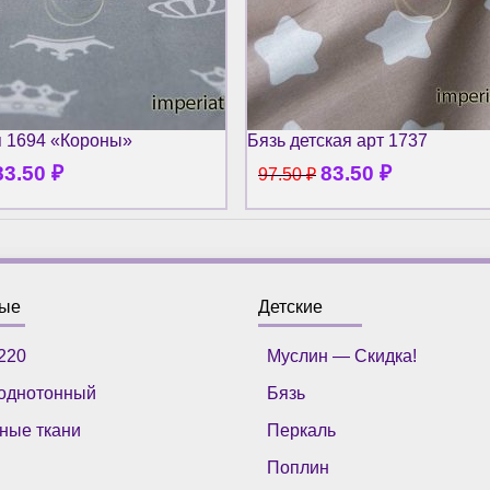
я 1694 «Короны»
Бязь детская арт 1737
83.50
₽
83.50
₽
97.50
₽
ные
Детские
220
Муслин — Скидка!
однотонный
Бязь
ные ткани
Перкаль
Поплин