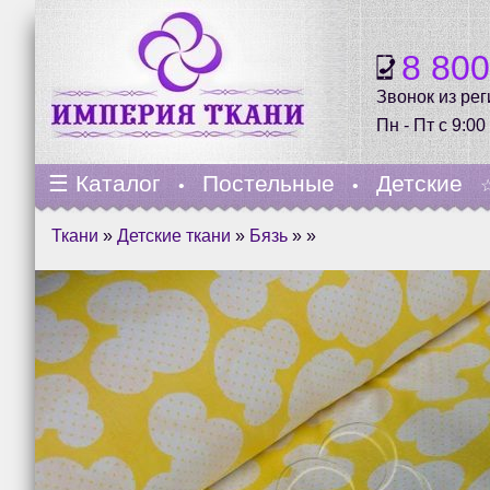
8 80
Звонок из ре
Пн - Пт с 9:00
☰
Каталог
Постельные
Детские
•
•
Ткани
»
Детские ткани
»
Бязь
» »