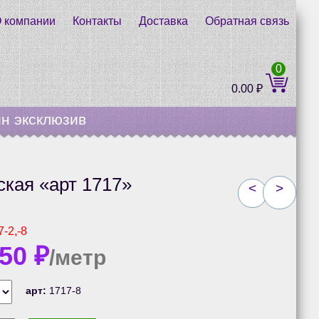
 компании
Контакты
Доставка
Обратная связь
0
0.00
₽
н эксклюзив
ская «арт 1717»
<
>
7-2,-8
.50
₽
/метр
арт:
1717-8