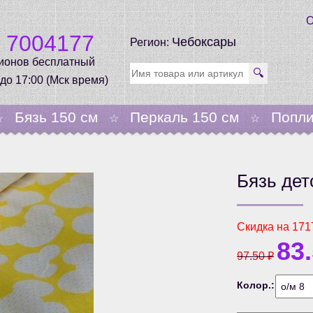
О
0 7004177
Чебоксары
Регион:
гионов бесплатный
🔍
 до 17:00 (Мск время)
Бязь 150 см
Перкаль 150 см
Попли
☆
☆
☆
Бязь дет
Скидка на
171
83
97.50
₽
Колор.: