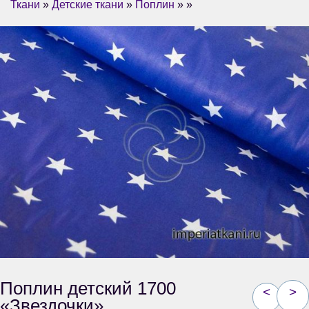
Ткани
»
Детские ткани
»
Поплин
» »
Поплин детский 1700
<
>
«Звездочки»