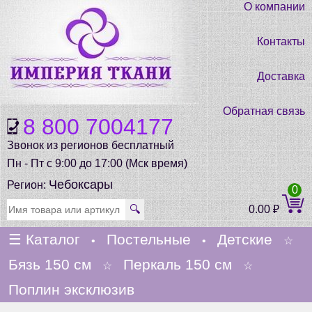
О компании
Контакты
Доставка
Обратная связь
8 800 7004177
Звонок из регионов бесплатный
Пн - Пт с 9:00 до 17:00 (Мск время)
Чебоксары
Регион:
0
🔍
0.00
₽
☰
Каталог
Постельные
Детские
•
•
☆
Бязь 150 см
Перкаль 150 см
☆
☆
Поплин эксклюзив