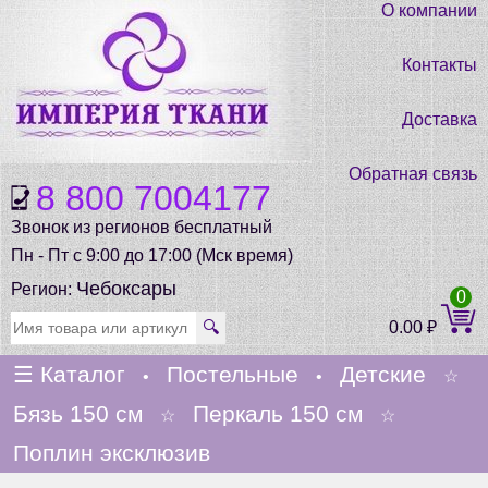
О компании
Контакты
Доставка
Обратная связь
8 800 7004177
Звонок из регионов бесплатный
Пн - Пт с 9:00 до 17:00 (Мск время)
Чебоксары
Регион:
0
🔍
0.00
₽
☰
Каталог
Постельные
Детские
•
•
☆
Бязь 150 см
Перкаль 150 см
☆
☆
Поплин эксклюзив