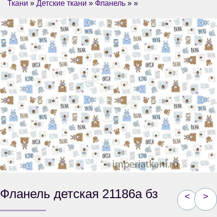
Ткани
»
Детские ткани
»
Фланель
» »
Фланель детская 21186а бз
<
>