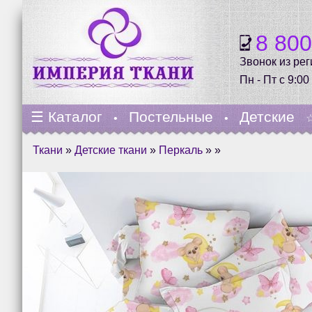
8 80
Звонок из ре
Пн - Пт с 9:00
☰
Каталог
Постельные
Детские
•
•
Ткани
»
Детские ткани
»
Перкаль
» »