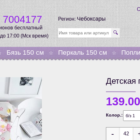
О
0 7004177
Чебоксары
Регион:
гионов бесплатный
🔍
 до 17:00 (Мск время)
Бязь 150 см
Перкаль 150 см
Попли
☆
☆
☆
Детская 
139.0
Колор.: