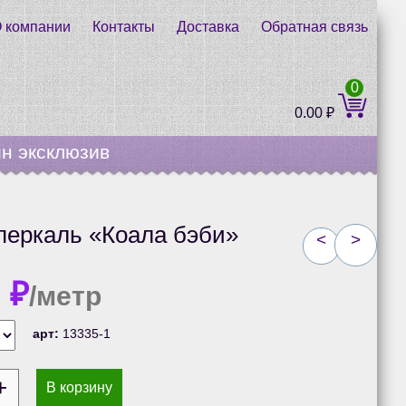
 компании
Контакты
Доставка
Обратная связь
0
0.00
₽
н эксклюзив
перкаль «Коала бэби»
<
>
0
₽
/метр
арт:
13335-1
В корзину