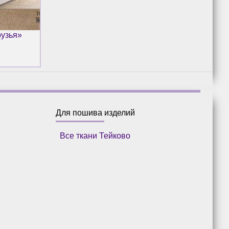
рузья»
Для пошива изделий
Все ткани Тейково