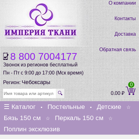
О компании
Контакты
Доставка
Обратная связь
8 800 7004177
Звонок из регионов бесплатный
Пн - Пт с 9:00 до 17:00 (Мск время)
Чебоксары
Регион:
0
🔍
0.00
₽
☰
Каталог
Постельные
Детские
•
•
☆
Бязь 150 см
Перкаль 150 см
☆
☆
Поплин эксклюзив