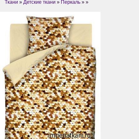
Ткани
»
Детские ткани
»
Перкаль
» »