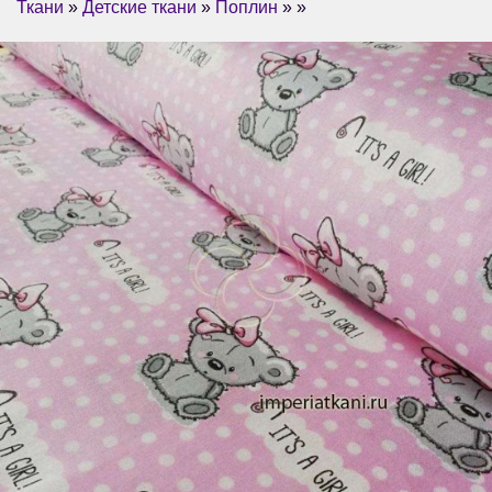
Ткани
»
Детские ткани
»
Поплин
» »