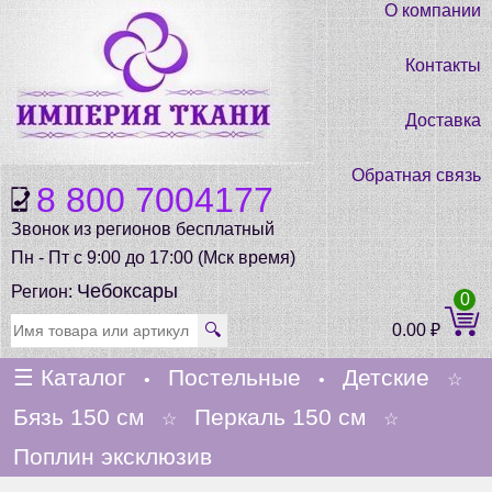
О компании
Контакты
Доставка
Обратная связь
8 800 7004177
Звонок из регионов бесплатный
Пн - Пт с 9:00 до 17:00 (Мск время)
Чебоксары
Регион:
0
🔍
0.00
₽
☰
Каталог
Постельные
Детские
•
•
☆
Бязь 150 см
Перкаль 150 см
☆
☆
Поплин эксклюзив