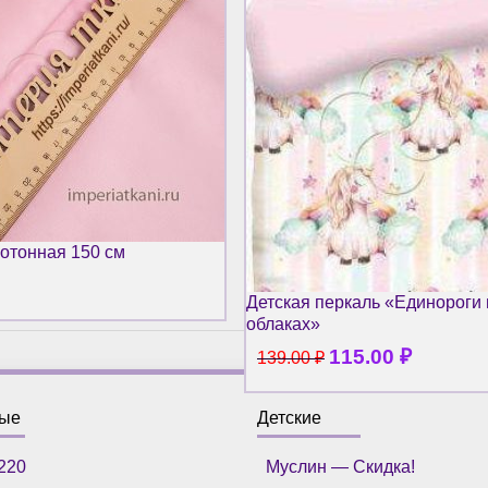
отонная 150 см
Детская перкаль «Единороги 
облаках»
115.00
₽
139.00
₽
ные
Детские
220
Муслин — Скидка!