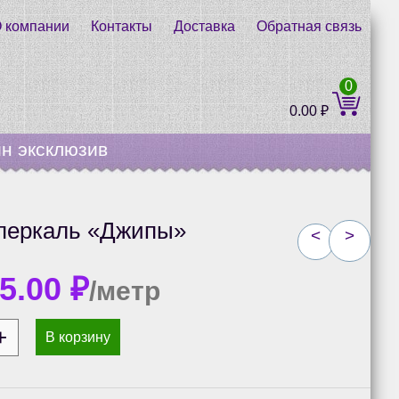
 компании
Контакты
Доставка
Обратная связь
0
0.00
₽
н эксклюзив
 перкаль «Джипы»
<
>
15.00
₽
/метр
В корзину