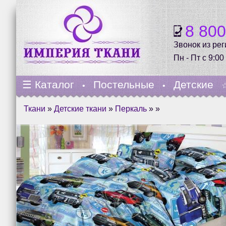
8 80
Звонок из ре
Пн - Пт с 9:00
☰
Каталог
Постельные
Детские
•
•
Ткани
»
Детские ткани
»
Перкаль
» »