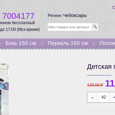
О
0 7004177
Чебоксары
Регион:
гионов бесплатный
🔍
 до 17:00 (Мск время)
Бязь 150 см
Перкаль 150 см
Попли
☆
☆
☆
Детская
1
139.00
₽