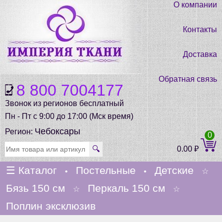
О компании
Контакты
Доставка
Обратная связь
8 800 7004177
Звонок из регионов бесплатный
Пн - Пт с 9:00 до 17:00 (Мск время)
Чебоксары
Регион:
0
🔍
0.00
₽
☰
Каталог
Постельные
Детские
•
•
☆
Бязь 150 см
Перкаль 150 см
☆
☆
Поплин эксклюзив