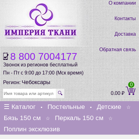
О компании
Контакты
Доставка
Обратная связь
8 800 7004177
Звонок из регионов бесплатный
Пн - Пт с 9:00 до 17:00 (Мск время)
Чебоксары
Регион:
0
🔍
0.00
₽
☰
Каталог
Постельные
Детские
•
•
☆
Бязь 150 см
Перкаль 150 см
☆
☆
Поплин эксклюзив