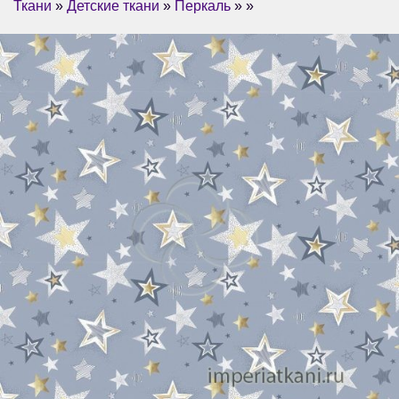
Ткани
»
Детские ткани
»
Перкаль
» »