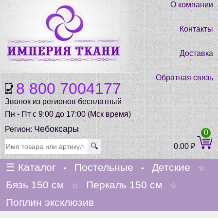
О компании
Контакты
Доставка
Обратная связь
8 800 7004177
Звонок из регионов бесплатный
Пн - Пт с 9:00 до 17:00 (Мск время)
Чебоксары
Регион:
0
🔍
0.00
₽
☰
Каталог
Постельные
Детские
•
•
☆
Бязь 150 см
Перкаль 150 см
☆
☆
Поплин эксклюзив