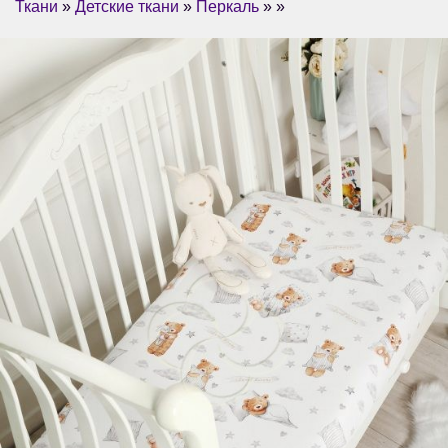
Ткани
»
Детские ткани
»
Перкаль
» »