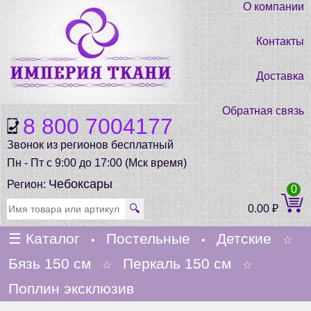
О компании
Контакты
Доставка
Обратная связь
8 800 7004177
Звонок из регионов бесплатный
Пн - Пт с 9:00 до 17:00 (Мск время)
Чебоксары
Регион:
0
🔍
0.00
₽
☰
Каталог
Постельные
Детские
•
•
☆
Бязь 150 см
Перкаль 150 см
☆
☆
Поплин эксклюзив